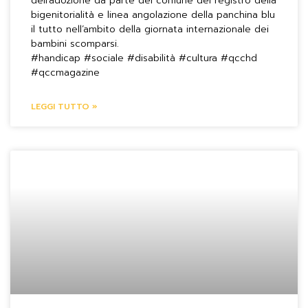
dell’adozione da parte del comune del registro della
bigenitorialità e linea angolazione della panchina blu
il tutto nell’ambito della giornata internazionale dei
bambini scomparsi.
#handicap #sociale #disabilità #cultura #qcchd
#qccmagazine
LEGGI TUTTO »