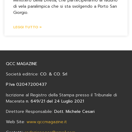
Ministero della Difesa, che parteciperanno al raduno
di vela paralimpica che si sta svolgendo a Porto San
Giorgio.
LEGGI TUTTO »
QCC MAGAZINE
Società editrice:
CO. & CO. Srl
P.Iva 02047200437
Iscrizione al Registro della Stampa presso il Tribunale di
Macerata
n. 649/21 del 24 Luglio 2021
Direttore Responsabile:
Dott. Michele Cesari
Web Site:
www.qccmagazine.it